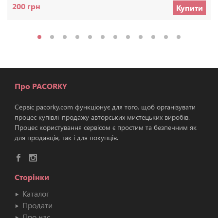
200 грн
Купити
Про PACORKY
Сервіс pacorky.com функціонує для того, щоб організувати
процес купівлі-продажу авторських мистецьких виробів.
Процес користування сервісом є простим та безпечним як
для продавців, так і для покупців.
Сторінки
Каталог
Продати
Про нас