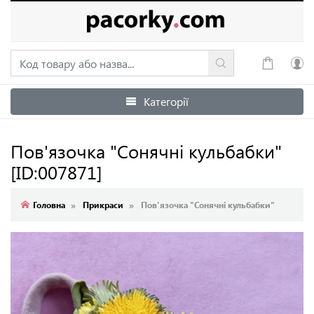
Категорії
Увійти
Зареєструватися
Пов'язочка "Сонячні кульбабки"
[ID:007871]
Головна
Прикраси
Пов'язочка "Сонячні кульбабки"