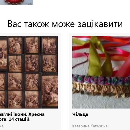
Вас також може зацікавити
в'яні ікони, Хресна
Чільце
га, 14 стацій,
евянные иконы
на
Катерина Катерина