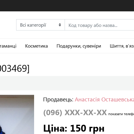
 гаманці
Косметика
Подарунки, сувеніри
Шиття, в’я
003469]
Продавець:
Анастасія Осташевськ
(096) XXX-XX-XX
показати телеф
Ціна: 150 грн