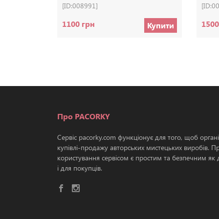
[ID:008991]
[ID:0
1100 грн
1500
Купити
Про PACORKY
Сервіс pacorky.com функціонує для того, щоб орган
купівлі-продажу авторських мистецьких виробів. П
користування сервісом є простим та безпечним як д
і для покупців.