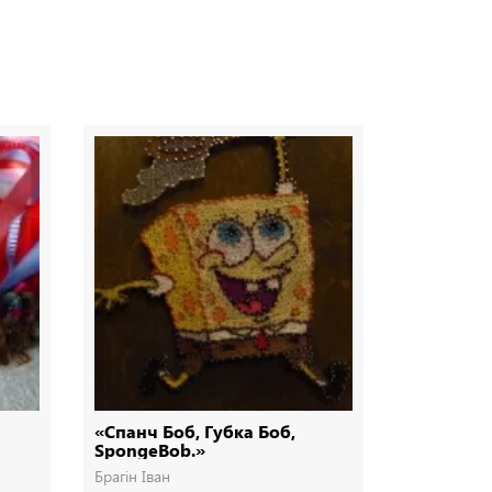
«Спанч Боб, Губка Боб,
Ялинка з 
SpongeBob.»
Брагін Іван
Брагін Іван