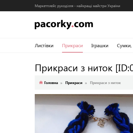
Маркетплейс рукоділля - найкращі майстри України
Листівки
Прикраси
Іграшки
Сумки,
Прикраси з ниток
[ID:
Головна
Прикраси
Прикраси з ниток