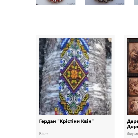
Гердан "Крістіни Квін"
Дере
Доро
Дер
Biser
Фари