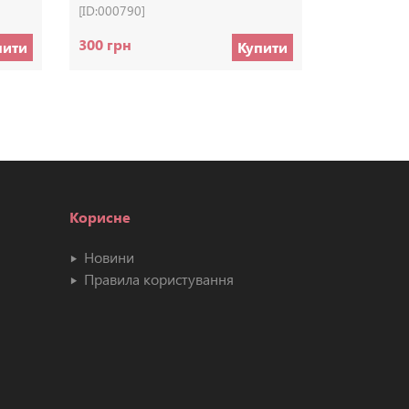
[ID:000790]
[ID:000765]
300 грн
70 грн
пити
Купити
Корисне
Новини
Правила користування