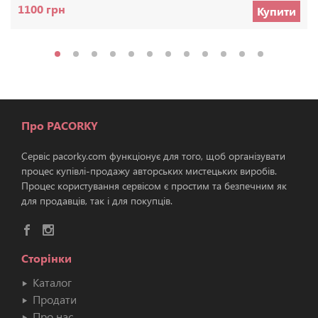
1100 грн
Купити
Про PACORKY
Сервіс pacorky.com функціонує для того, щоб організувати
процес купівлі-продажу авторських мистецьких виробів.
Процес користування сервісом є простим та безпечним як
для продавців, так і для покупців.
Сторінки
Каталог
Продати
Про нас