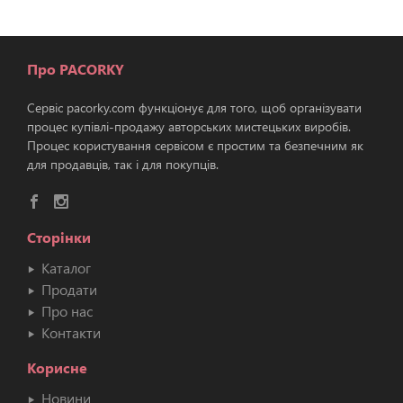
Про PACORKY
Сервіс pacorky.com функціонує для того, щоб організувати
процес купівлі-продажу авторських мистецьких виробів.
Процес користування сервісом є простим та безпечним як
для продавців, так і для покупців.
Сторінки
Каталог
Продати
Про нас
Контакти
Корисне
Новини