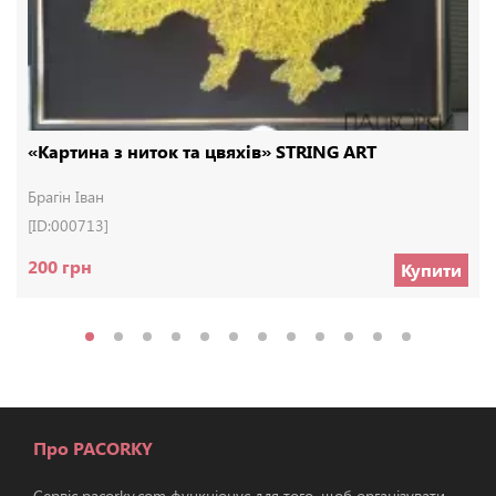
«Картина з ниток та цвяхів» STRING ART
Брагін Іван
[ID:000713]
200 грн
Купити
Про PACORKY
Сервіс pacorky.com функціонує для того, щоб організувати