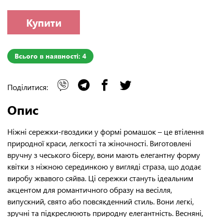
Купити
Всього в наявності: 4
Поділитися:
Опис
Ніжні сережки-гвоздики у формі ромашок – це втілення
природної краси, легкості та жіночності. Виготовлені
вручну з чеського бісеру, вони мають елегантну форму
квітки з ніжною серединкою у вигляді страза, що додає
виробу жвавого сяйва. Ці сережки стануть ідеальним
акцентом для романтичного образу на весілля,
випускний, свято або повсякденний стиль. Вони легкі,
зручні та підкреслюють природну елегантність. Весняні,