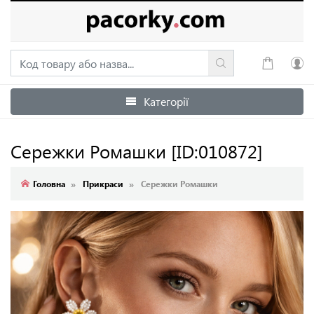
Категорії
Увійти
Зареєструватися
Сережки Ромашки
[ID:010872]
Головна
Прикраси
Сережки Ромашки