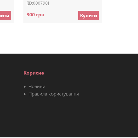
[ID:000790]
[ID:000765]
300 грн
70 грн
пити
Купити
Корисне
Новини
Правила користування