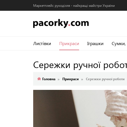
Маркетплейс рукоділля - найкращі майстри України
Листівки
Прикраси
Іграшки
Сумки,
Сережки ручної робо
Головна
Прикраси
Сережки ручної роботи