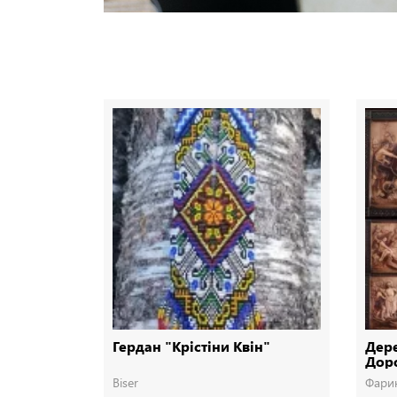
Гердан "Крістіни Квін"
Дере
Доро
Дер
Biser
Фари