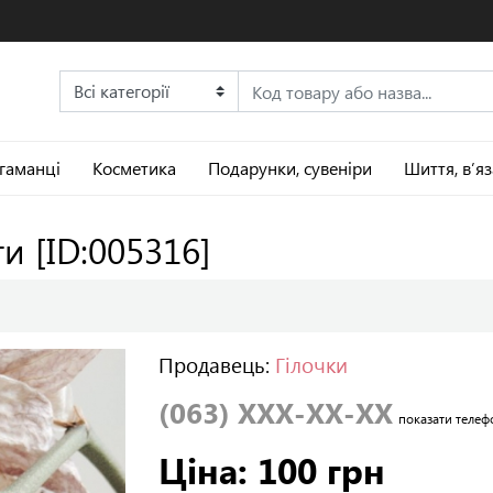
 гаманці
Косметика
Подарунки, сувеніри
Шиття, в’я
ти
[ID:005316]
Продавець:
Гілочки
(063) XXX-XX-XX
показати телеф
Ціна: 100 грн