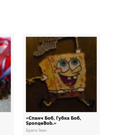
«Спанч Боб, Губка Боб,
Ялинка з 
SpongeBob.»
Брагін Іван
Брагін Іван