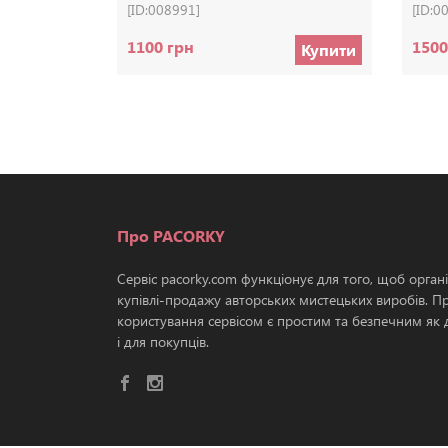
[ID:008991]
[ID:0
1100 грн
1500
Купити
Про PACORKY
Сервіс pacorky.com функціонує для того, щоб орган
купівлі-продажу авторських мистецьких виробів. П
користування сервісом є простим та безпечним як д
і для покупців.