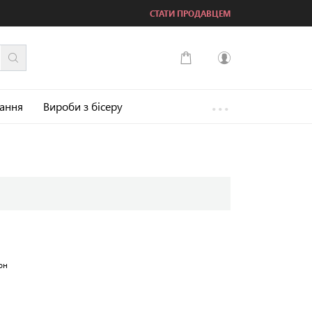
СТАТИ ПРОДАВЦЕМ
...
Увійти
зання
Вироби з бісеру
Зареєструватися
он