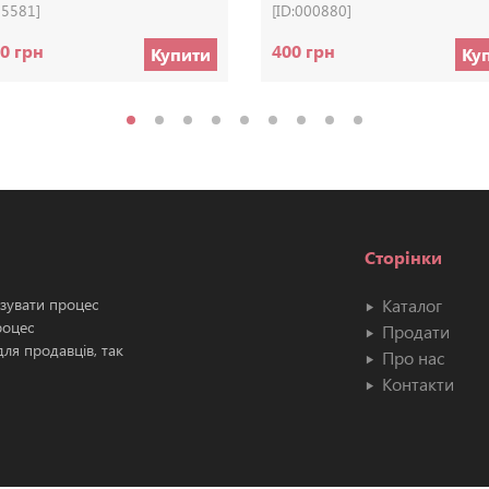
05581]
[ID:000880]
0 грн
400 грн
Купити
Ку
Сторінки
ізувати процес
Каталог
роцес
Продати
ля продавців, так
Про нас
Контакти