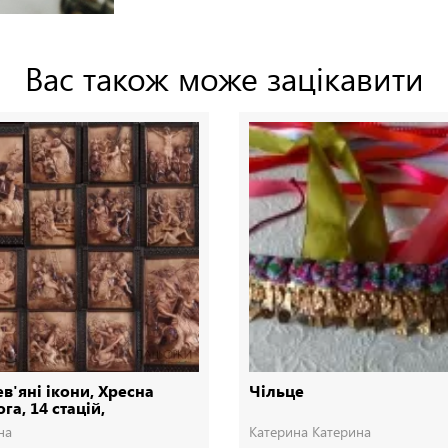
Вас також може зацікавити
в'яні ікони, Хресна
Чільце
га, 14 стацій,
евянные иконы
на
Катерина Катерина