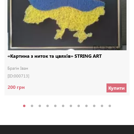
«Картина з ниток та цвяхів» STRING ART
Брагін Іван
[ID:000713]
200 грн
Купити