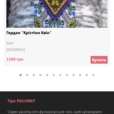
Гердан "Крістіни Квін"
Biser
[ID:008991]
1100 грн
Купити
Про PACORKY
Сервіс pacorky.com функціонує для того, щоб організувати