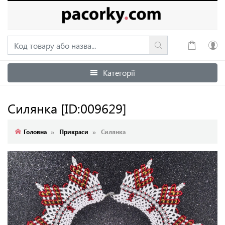
Категорії
Увійти
Зареєструватися
Силянка
[ID:009629]
Головна
Прикраси
Силянка