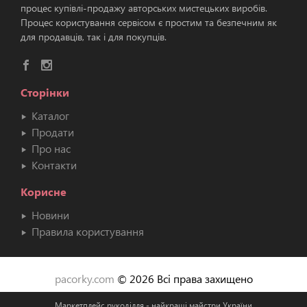
процес купівлі-продажу авторських мистецьких виробів.
Процес користування сервісом є простим та безпечним як
для продавців, так і для покупців.
Сторінки
Каталог
Продати
Про нас
Контакти
Корисне
Новини
Правила користування
pacorky.com
© 2026 Всі права захищено
Маркетплейс рукоділля - найкращі майстри України