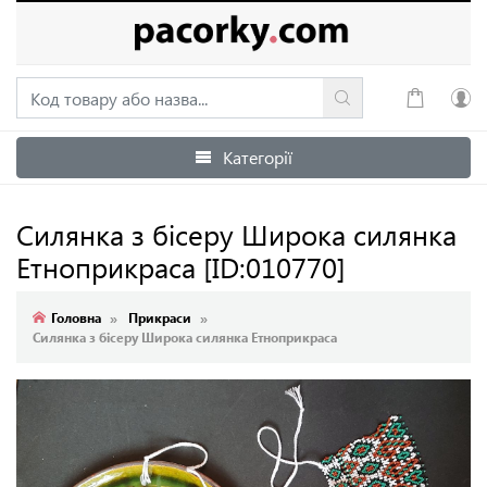
Категорії
Увійти
Зареєструватися
Силянка з бісеру Широка силянка
Етноприкраса
[ID:010770]
Головна
Прикраси
Силянка з бісеру Широка силянка Етноприкраса