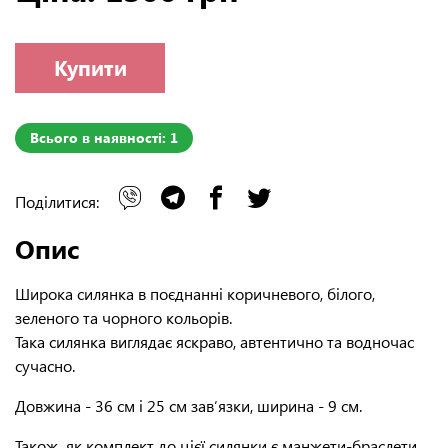
Купити
Всього в наявності: 1
Поділитися:
Опис
Широка силянка в поєднанні коричневого, білого,
зеленого та чорного кольорів.
Така силянка виглядає яскраво, автентично та водночас
сучасно.
Довжина - 36 см і 25 см зав′язки, ширина - 9 см.
Також, як комплект до цієї силянки є манжети-браслети.