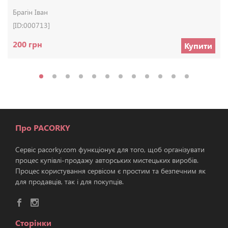
Брагін Іван
[ID:000713]
200 грн
Купити
Про PACORKY
Сервіс pacorky.com функціонує для того, щоб організувати
процес купівлі-продажу авторських мистецьких виробів.
Процес користування сервісом є простим та безпечним як
для продавців, так і для покупців.
Сторінки