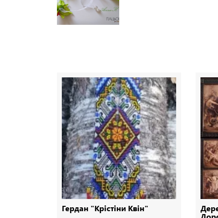
Гердан "Крістіни Квін"
Дере
Доро