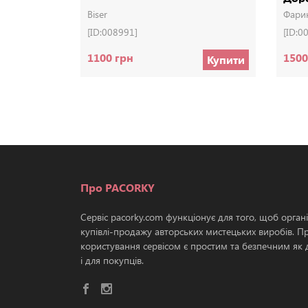
Дер
Biser
Фари
[ID:008991]
[ID:0
1100 грн
1500
Купити
Про PACORKY
Сервіс pacorky.com функціонує для того, щоб орган
купівлі-продажу авторських мистецьких виробів. П
користування сервісом є простим та безпечним як д
і для покупців.