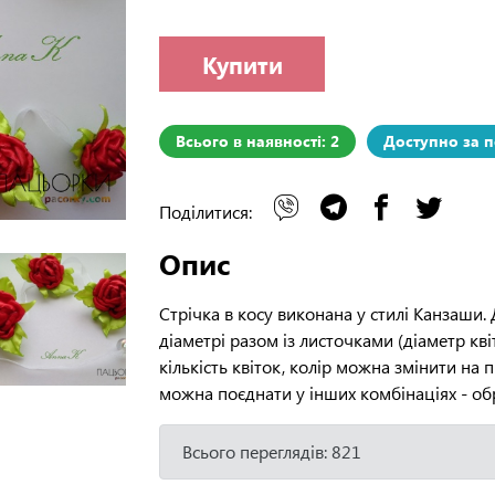
Купити
Всього в наявності: 2
Доступно за 
Поділитися:
Опис
Стрічка в косу виконана у стилі Канзаши. 
діаметрі разом із листочками (діаметр кві
кількість квіток, колір можна змінити на
можна поєднати у інших комбінаціях - обр
Всього переглядів: 821