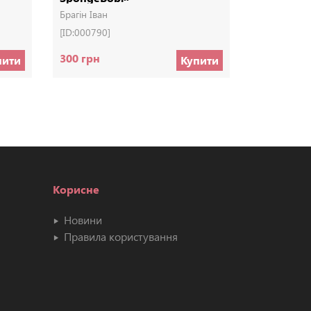
Брагін Іван
Брагін Іван
[ID:000790]
[ID:000765]
300 грн
70 грн
пити
Купити
Корисне
Новини
Правила користування