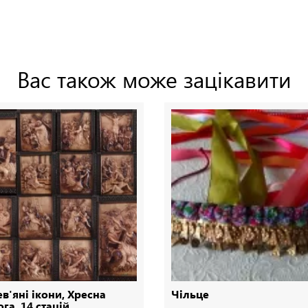
Вас також може зацікавити
в'яні ікони, Хресна
Чільце
га, 14 стацій,