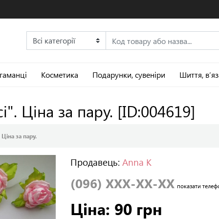
 гаманці
Косметика
Подарунки, сувеніри
Шиття, в’я
і". Ціна за пару.
[ID:004619]
 Ціна за пару.
Продавець:
Anna K
(096) XXX-XX-XX
показати телеф
Ціна: 90 грн