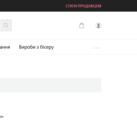
СТАТИ ПРОДАВЦЕМ
...
Увійти
зання
Вироби з бісеру
Зареєструватися
он