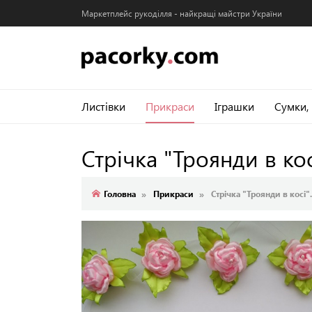
Маркетплейс рукоділля - найкращі майстри України
Листівки
Прикраси
Іграшки
Сумки,
Стрічка "Троянди в кос
Головна
Прикраси
Стрічка "Троянди в косі".