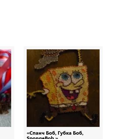
«Спанч Боб, Губка Боб,
Ялинка з 
SpongeBob.»