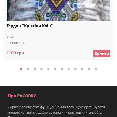
Гердан "Крістіни Квін"
Biser
[ID:008991]
1100 грн
Купити
Про PACORKY
Сервіс pacorky.com функціонує для того, щоб організувати
процес купівлі-продажу авторських мистецьких виробів.