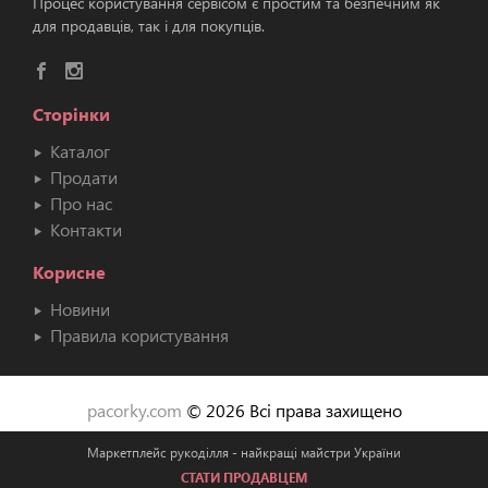
Процес користування сервісом є простим та безпечним як
для продавців, так і для покупців.
Сторінки
Каталог
Продати
Про нас
Контакти
Корисне
Новини
Правила користування
pacorky.com
© 2026 Всі права захищено
Маркетплейс рукоділля - найкращі майстри України
СТАТИ ПРОДАВЦЕМ