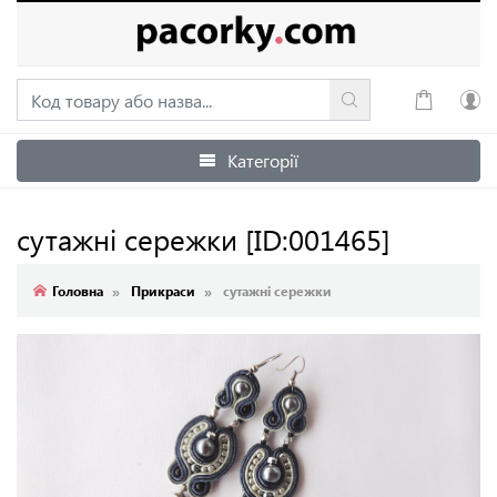
Категорії
Увійти
Зареєструватися
сутажні сережки
[ID:001465]
Головна
Прикраси
сутажні сережки