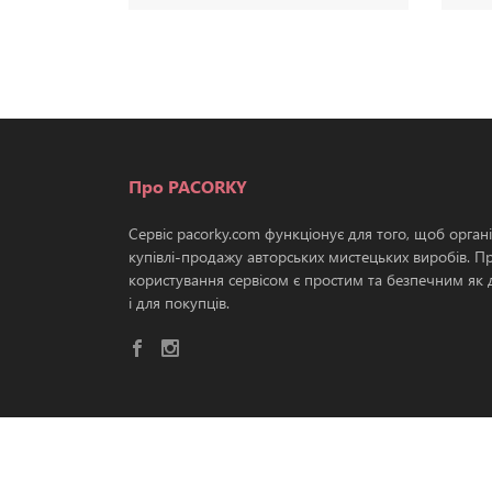
Про PACORKY
Сервіс pacorky.com функціонує для того, щоб орган
купівлі-продажу авторських мистецьких виробів. П
користування сервісом є простим та безпечним як д
і для покупців.