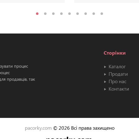
Сторінки
ізувати процес
Каталог
роцес
Продати
ля продавців, так
Про нас
Контакти
pacorky.com
© 2026 Всі права захищено