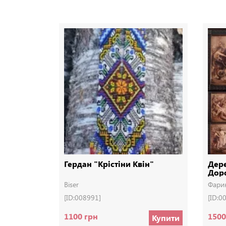
Гердан "Крістіни Квін"
Дере
Доро
Дер
Biser
Фари
[ID:008991]
[ID:0
1100 грн
1500
Купити