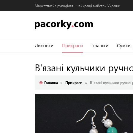
Маркетплейс рукоділля - найкращі майстри України
Листівки
Прикраси
Іграшки
Сумки,
В'язані кульчики ручн
Головна
Прикраси
В'язані кульчики ручної