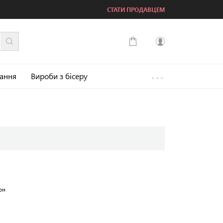
СТАТИ ПРОДАВЦЕМ
...
Увійти
зання
Вироби з бісеру
Зареєструватися
он