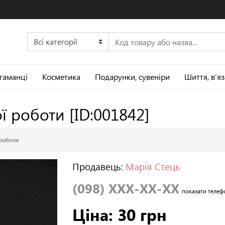
 гаманці
Косметика
Подарунки, сувеніри
Шиття, в’я
ої роботи
[ID:001842]
 роботи
Продавець:
Марія Стець
(098) XXX-XX-XX
показати телеф
Ціна: 30 грн