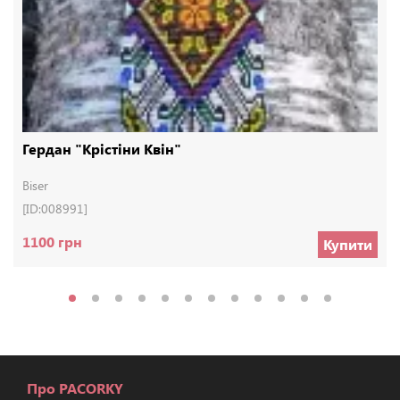
Гердан "Крістіни Квін"
Biser
[ID:008991]
1100 грн
Купити
Про PACORKY