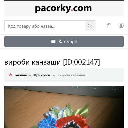
Категорії
Увійти
Зареєструватися
вироби канзаши
[ID:002147]
Головна
Прикраси
вироби канзаши