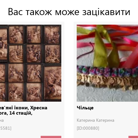
Вас також може зацікавити
в'яні ікони, Хресна
Чільце
га, 14 стацій,
евянные иконы
на
Катерина Катерина
05581]
[ID:000880]