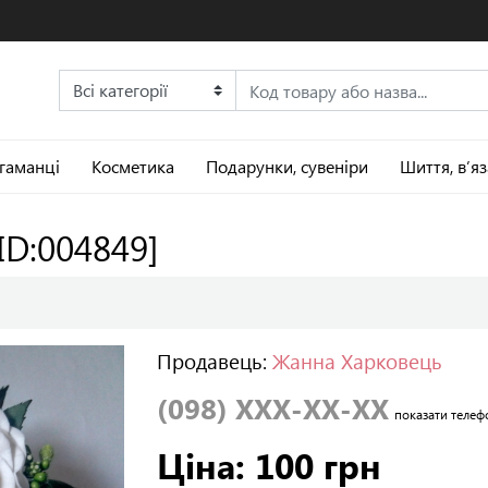
 гаманці
Косметика
Подарунки, сувеніри
Шиття, в’я
[ID:004849]
Продавець:
Жанна Харковець
(098) XXX-XX-XX
показати телеф
Ціна: 100 грн