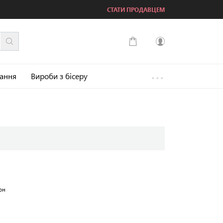
СТАТИ ПРОДАВЦЕМ
...
Увійти
зання
Вироби з бісеру
Зареєструватися
он