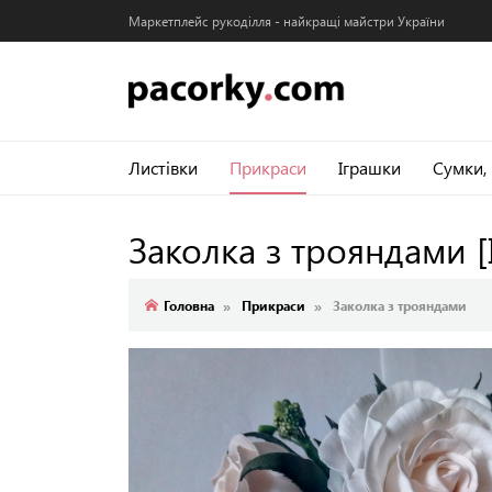
Маркетплейс рукоділля - найкращі майстри України
Листівки
Прикраси
Іграшки
Сумки,
Заколка з трояндами
Головна
Прикраси
Заколка з трояндами