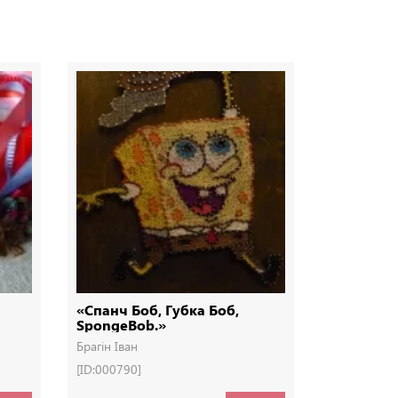
«Спанч Боб, Губка Боб,
Ялинка з 
SpongeBob.»
Брагін Іван
Брагін Іван
[ID:000790]
[ID:000765]