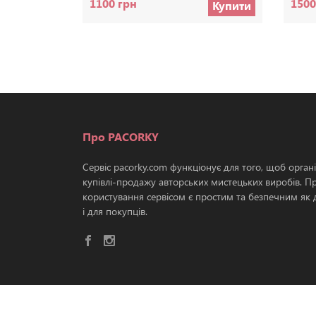
1100 грн
1500
Купити
Про PACORKY
Сервіс pacorky.com функціонує для того, щоб орган
купівлі-продажу авторських мистецьких виробів. П
користування сервісом є простим та безпечним як д
і для покупців.