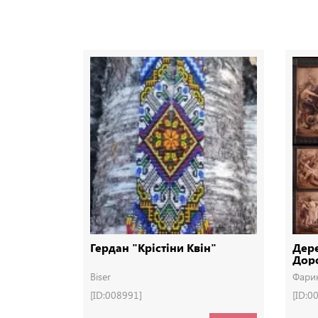
Гердан "Крістіни Квін"
Дере
Доро
Дер
Biser
Фари
[ID:008991]
[ID:0