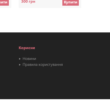
300 грн
70 грн
пити
Купити
Корисне
Новини
Правила користування