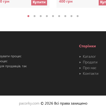
0 грн
400 грн
Купити
Ку
Сторінки
ізувати процес
Каталог
роцес
Продати
ля продавців, так
Про нас
Контакти
pacorky.com
© 2026 Всі права захищено