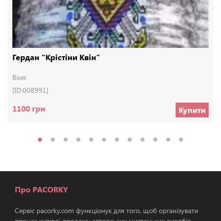
Гердан "Крістіни Квін"
Biser
[ID:008991]
1100 грн
Купити
Про PACORKY
Сервіс pacorky.com функціонує для того, щоб організувати
процес купівлі-продажу авторських мистецьких виробів.