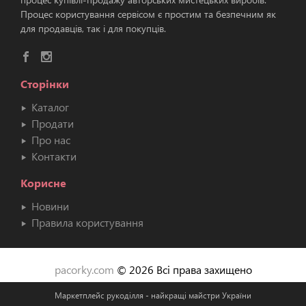
Процес користування сервісом є простим та безпечним як
для продавців, так і для покупців.
Сторінки
Каталог
Продати
Про нас
Контакти
Корисне
Новини
Правила користування
pacorky.com
© 2026 Всі права захищено
Маркетплейс рукоділля - найкращі майстри України