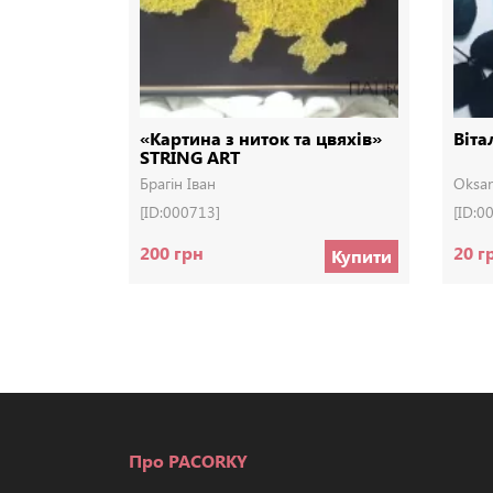
«Картина з ниток та цвяхів»
Віта
STRING ART
Брагін Іван
Oksan
[ID:000713]
[ID:0
200 грн
20 г
Купити
Про PACORKY