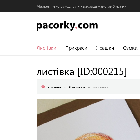
Маркетплейс рукоділля - найкращі майстри України
Листівки
Прикраси
Іграшки
Сумки,
листівка
[ID:000215]
Головна
Листівки
листівка