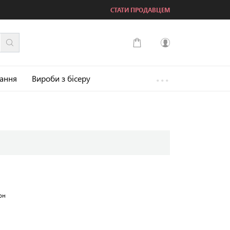
СТАТИ ПРОДАВЦЕМ
...
Увійти
зання
Вироби з бісеру
Зареєструватися
он