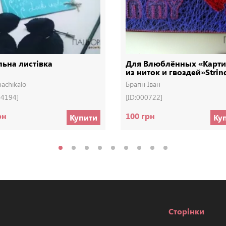
льна листівка
Для Влюблённых «Карт
из ниток и гвоздей»Strin
achikalo
Брагін Іван
04194]
[ID:000722]
рн
100 грн
Купити
Ку
Сторінки