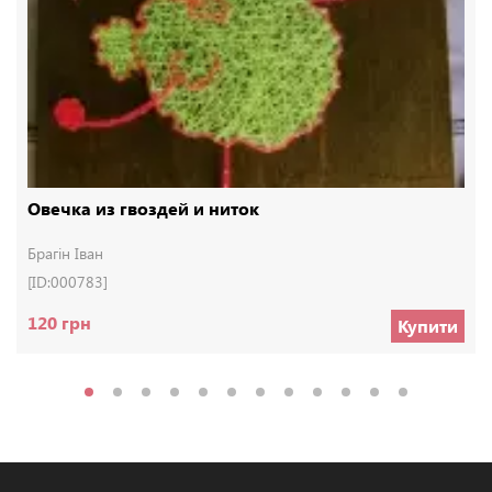
Овечка из гвоздей и ниток
Брагін Іван
[ID:000783]
120 грн
Купити