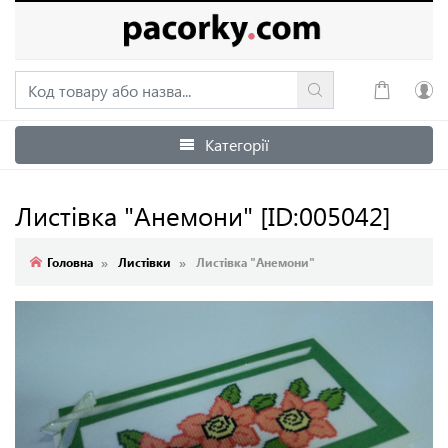
Категорії
Увійти
Зареєструватися
Листівка "Анемони"
[ID:005042]
Головна
Листівки
Листівка "Анемони"