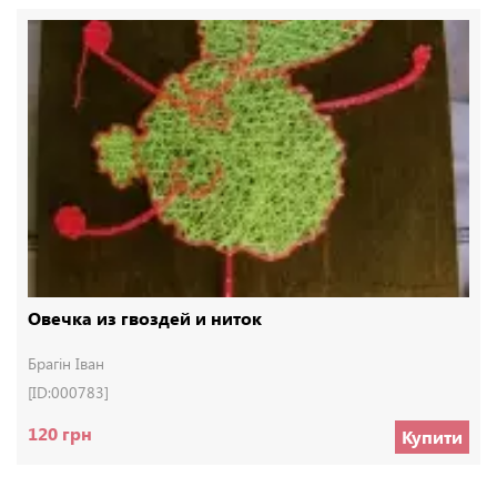
Овечка из гвоздей и ниток
Брагін Іван
[ID:000783]
120 грн
Купити