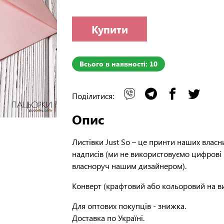
Купити
Всього в наявності: 10
Поділитися:
Опис
Листівки Just So – це принти наших власн
надписів (ми не використовуємо цифрові 
власноруч нашим дизайнером).
Конверт (крафтовий або кольоровий на ви
Для оптових покупців - знижка.
Доставка по Україні.