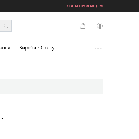
СТАТИ ПРОДАВЦЕМ
...
Увійти
зання
Вироби з бісеру
Зареєструватися
он