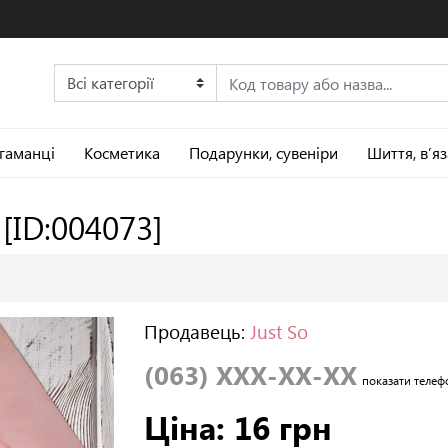
 гаманці
Косметика
Подарунки, сувеніри
Шиття, в’я
»
[ID:004073]
Продавець:
Just So
(063) XXX-XX-XX
показати телеф
Ціна: 16 грн