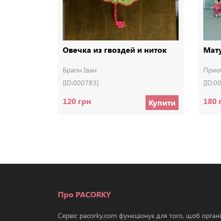
Овечка из гвоздей и ниток
Мату
Брагін Іван
Приє
[ID:000783]
[ID:0
120 грн
180 
Купити
Про PACORKY
Сервіс pacorky.com функціонує для того, щоб орган