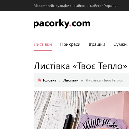
Маркетплейс рукоділля - найкращі майстри України
Листівки
Прикраси
Іграшки
Сумки,
Листівка «Твоє Тепло
Головна
Листівки
Листівка «Твоє Тепло»