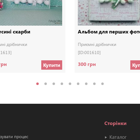
сині скарби
Альбом для перших фот
мні дрібнички
Приємні дрібнички
01613]
[ID:001610]
грн
300 грн
Купити
Ку
Сторінки
ізувати процес
Каталог