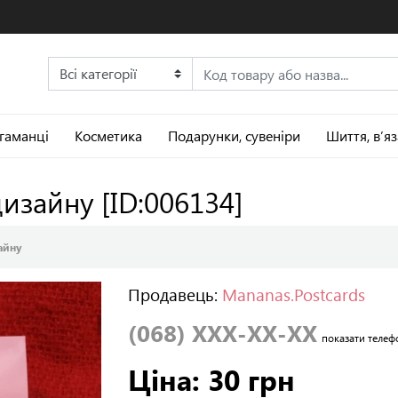
 гаманці
Косметика
Подарунки, сувеніри
Шиття, в’я
 дизайну
[ID:006134]
айну
Продавець:
Mananas.Postcards
(068) XXX-XX-XX
показати телеф
Ціна: 30 грн