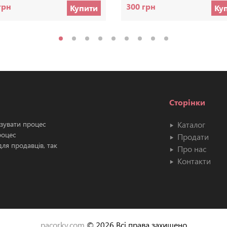
грн
300 грн
Купити
Ку
Сторінки
ізувати процес
Каталог
роцес
Продати
ля продавців, так
Про нас
Контакти
pacorky.com
© 2026 Всі права захищено