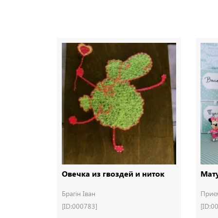
Овечка из гвоздей и ниток
Мату
Брагін Іван
Приє
[ID:000783]
[ID:0