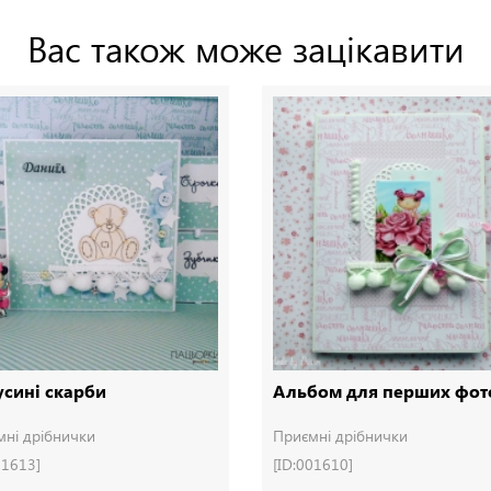
Вас також може зацікавити
сині скарби
Альбом для перших фот
мні дрібнички
Приємні дрібнички
01613]
[ID:001610]