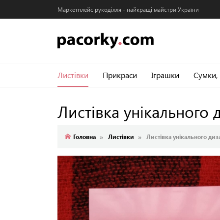
Маркетплейс рукоділля - найкращі майстри України
Листівки
Прикраси
Іграшки
Сумки,
Листівка унікального
Головна
Листівки
Листівка унікального диз