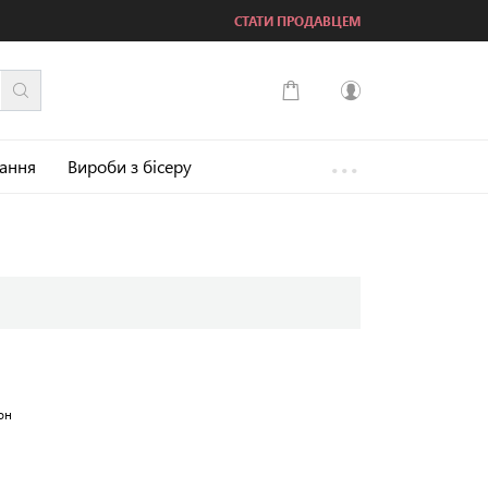
СТАТИ ПРОДАВЦЕМ
...
Увійти
зання
Вироби з бісеру
Зареєструватися
он