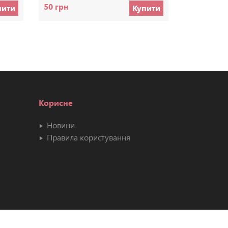
50 грн
20 грн
пити
Купити
Корисне
Новини
Правила користування