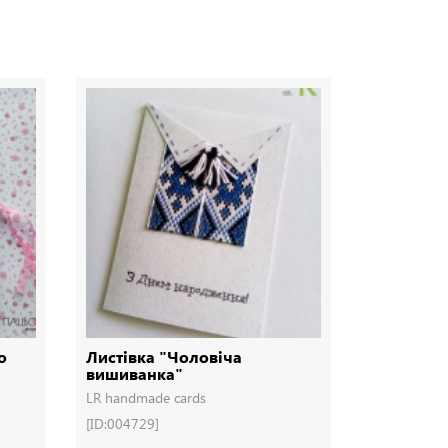
о
Листівка "Чоловіча
листівка
вишиванка"
LR handmade cards
МИЛІ ЛИСТ
[ID:004729]
[ID:000215]