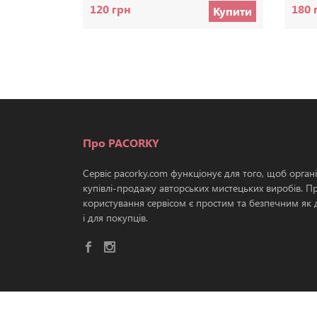
120 грн
180 
Купити
Про PACORKY
Сервіс pacorky.com функціонує для того, щоб орган
купівлі-продажу авторських мистецьких виробів. П
користування сервісом є простим та безпечним як д
і для покупців.