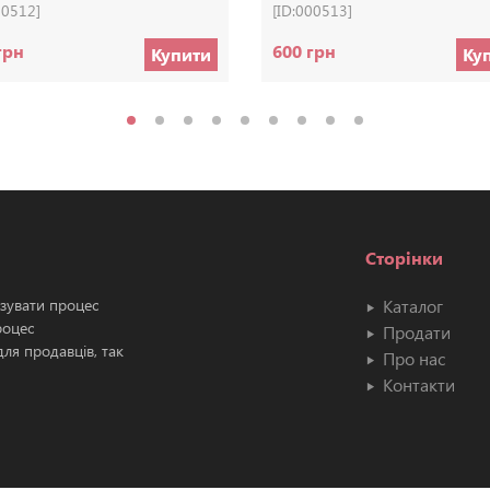
00512]
[ID:000513]
грн
600 грн
Купити
Ку
Сторінки
ізувати процес
Каталог
роцес
Продати
ля продавців, так
Про нас
Контакти