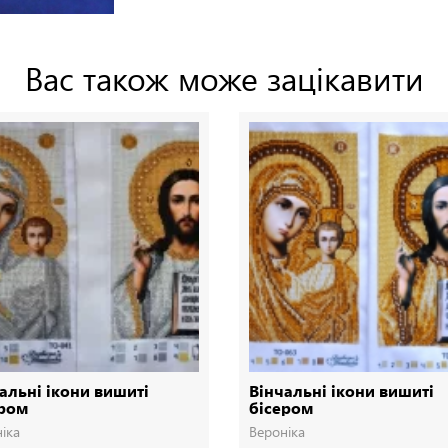
Вас також може зацікавити
альні ікони вишиті
Вінчальні ікони вишиті
ером
бісером
іка
Вероніка