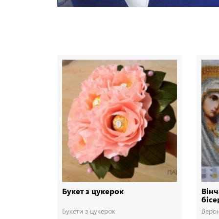
Букет з цукерок
Вінч
біс
Букети з цукерок
Верон