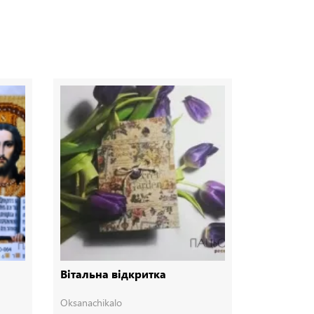
Вітальна відкритка
Конверт 
Oksanachikalo
Oksanachika