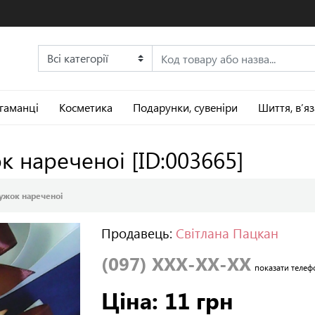
 гаманці
Косметика
Подарунки, сувеніри
Шиття, в’я
ок нареченоі
[ID:003665]
ужок нареченоі
Продавець:
Світлана Пацкан
(097) XXX-XX-XX
показати телеф
Ціна: 11 грн