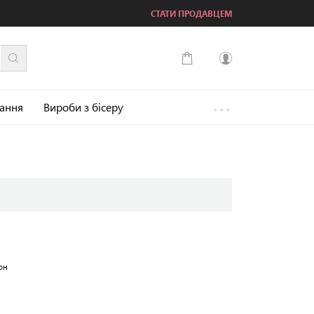
СТАТИ ПРОДАВЦЕМ
...
Увійти
зання
Вироби з бісеру
Зареєструватися
он