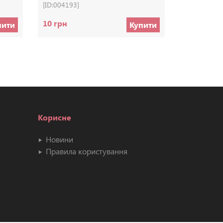
[ID:004193]
[ID:004208]
10 грн
35 грн
пити
Купити
Корисне
Новини
Правила користування