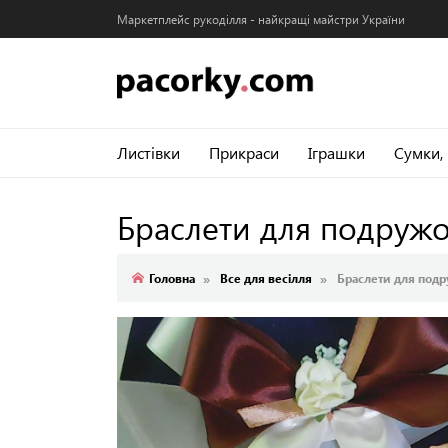
Маркетплейс рукоділля - найкращі майстри України
Листівки
Прикраси
Іграшки
Сумки,
Браслети для подруж
Головна
Все для весілля
Браслети для подр