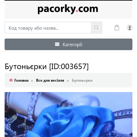
Категорії
Увійти
Зареєструватися
Бутоньєрки
[ID:003657]
Головна
Все для весілля
Бутоньєрки