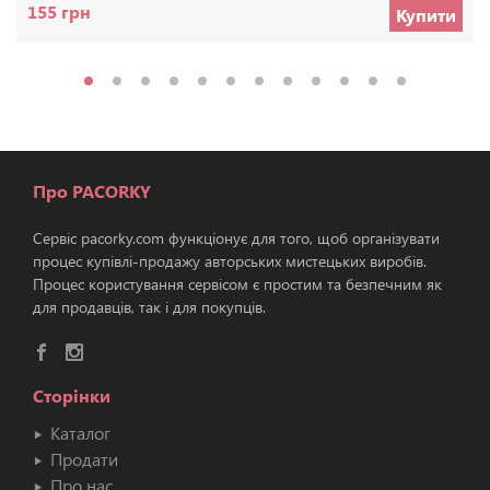
155 грн
Купити
Про PACORKY
Сервіс pacorky.com функціонує для того, щоб організувати
процес купівлі-продажу авторських мистецьких виробів.
Процес користування сервісом є простим та безпечним як
для продавців, так і для покупців.
Сторінки
Каталог
Продати
Про нас