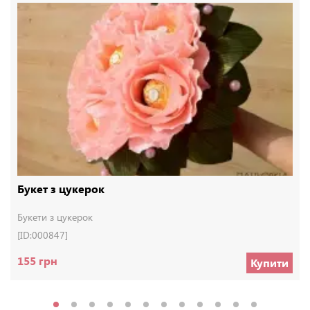
Букет з цукерок
Букети з цукерок
[ID:000847]
155 грн
Купити