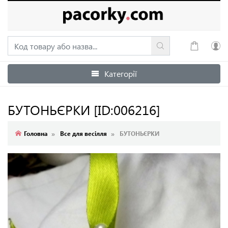
Категорії
Увійти
Зареєструватися
БУТОНЬЄРКИ
[ID:006216]
Головна
Все для весілля
БУТОНЬЄРКИ