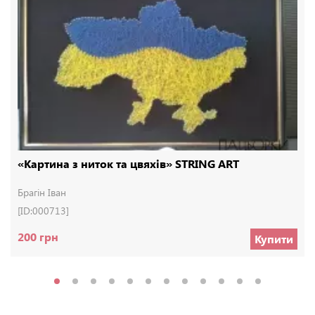
«Картина з ниток та цвяхів» STRING ART
Брагін Іван
[ID:000713]
200 грн
Купити