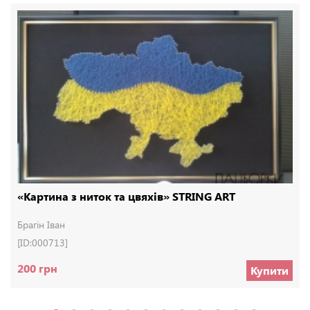
«Картина з ниток та цвяхів» STRING ART
Брагін Іван
[ID:000713]
200 грн
Купити