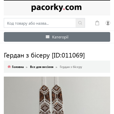
Категорії
Увійти
Зареєструватися
Гердан з бісеру
[ID:011069]
Головна
Все для весілля
Гердан з бісеру