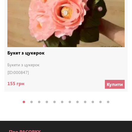
Букет з цукерок
Букети з цукерок
[ID:000847]
155 грн
Купити
Про PACORKY