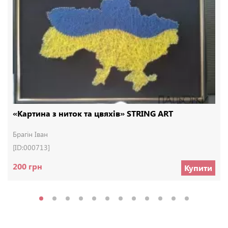
«Картина з ниток та цвяхів» STRING ART
Брагін Іван
[ID:000713]
200 грн
Купити