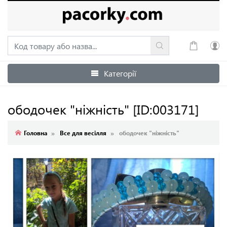
Категорії
Увійти
Зареєструватися
ободочек "ніжність"
[ID:003171]
Головна
Все для весілля
ободочек "ніжність"