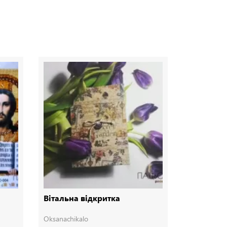
Вітальна відкритка
Конверт 
Oksanachikalo
Oksanachika