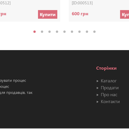
00512]
[ID:000513]
грн
600 грн
Купити
Ку
Сторінки
ізувати процес
Каталог
роцес
Продати
ля продавців, так
Про нас
Контакти