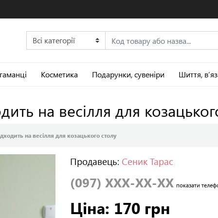
 гаманці
Косметика
Подарунки, сувеніри
Шиття, в’я
дить на весілля для козацьког
дходить на весілля для козацького столу
Продавець:
Сеник Тарас
(097) XXX-XX-XX
показати телеф
Ціна: 170 грн