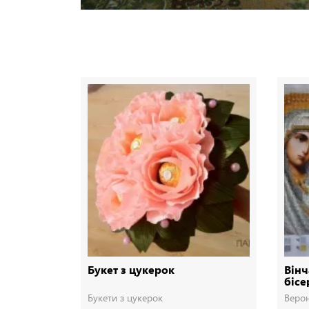
Букет з цукерок
Вінч
біс
Букети з цукерок
Верон