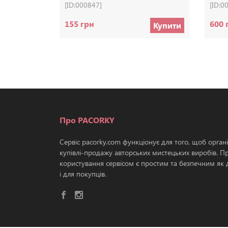
[ID:000847]
[ID:0
155 грн
600 
Купити
Про PACORKY
Сервіс pacorky.com функціонує для того, щоб орган
купівлі-продажу авторських мистецьких виробів. П
користування сервісом є простим та безпечним як д
і для покупців.