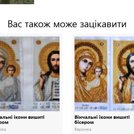
Вас також може зацікавити
альні ікони вишиті
Вінчальні ікони вишиті
ером
бісером
іка
Вероніка