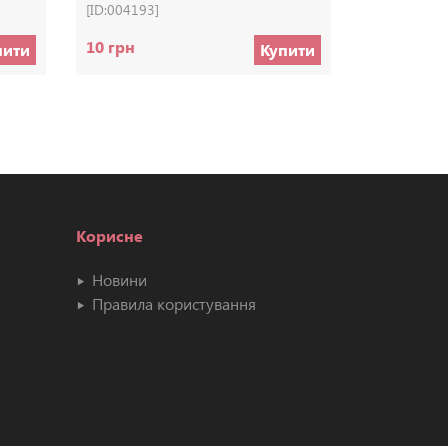
[ID:004193]
[ID:004208]
10 грн
35 грн
пити
Купити
Корисне
Новини
Правила користування