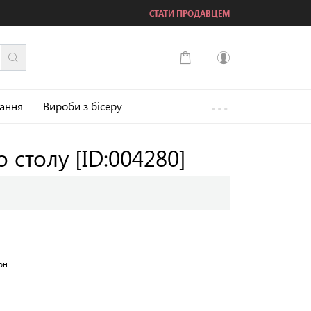
СТАТИ ПРОДАВЦЕМ
...
Увійти
зання
Вироби з бісеру
Зареєструватися
о столу
[ID:004280]
он