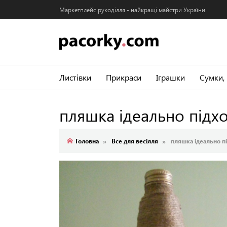
Маркетплейс рукоділля - найкращі майстри України
Листівки
Прикраси
Іграшки
Сумки,
пляшка ідеально підхо
Головна
Все для весілля
пляшка ідеально пі