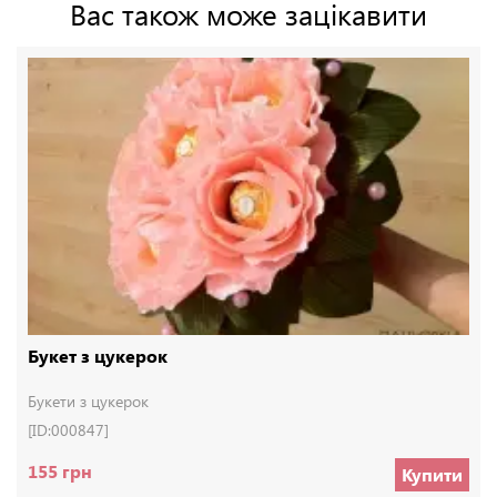
Вас також може зацікавити
Букет з цукерок
Букети з цукерок
[ID:000847]
155 грн
Купити