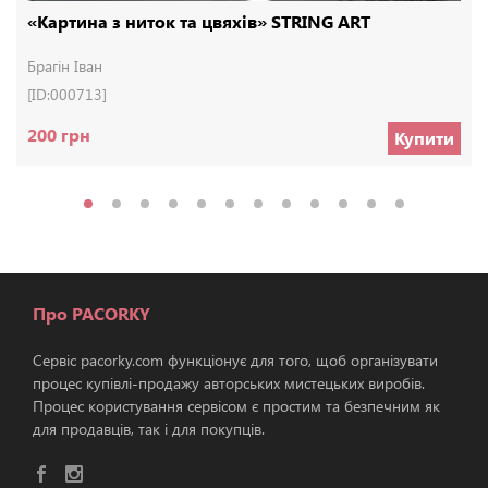
«Картина з ниток та цвяхів» STRING ART
Брагін Іван
[ID:000713]
200 грн
Купити
Про PACORKY
Сервіс pacorky.com функціонує для того, щоб організувати
процес купівлі-продажу авторських мистецьких виробів.
Процес користування сервісом є простим та безпечним як
для продавців, так і для покупців.