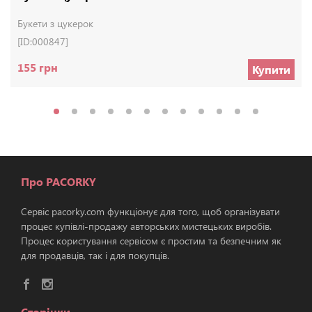
Букети з цукерок
[ID:000847]
155 грн
Купити
Про PACORKY
Сервіс pacorky.com функціонує для того, щоб організувати
процес купівлі-продажу авторських мистецьких виробів.
Процес користування сервісом є простим та безпечним як
для продавців, так і для покупців.
Сторінки