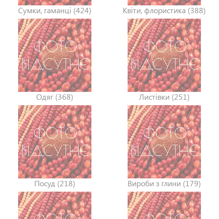
Сумки, гаманці (424)
Квіти, флористика (388)
Одяг (368)
Листівки (251)
Посуд (218)
Вироби з глини (179)