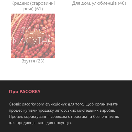
Креденс (старовинні
Для дом. улюбленців (40)
речі) (61)
Взуття (23)
Про PACORKY
Сервіс pacorky.com функціонує для того, щоб організувати
процес купівлі-продажу авторських мистецьких виробів.
Процес користування сервісом є простим та безпечним як
для продавців, так і для покупців.