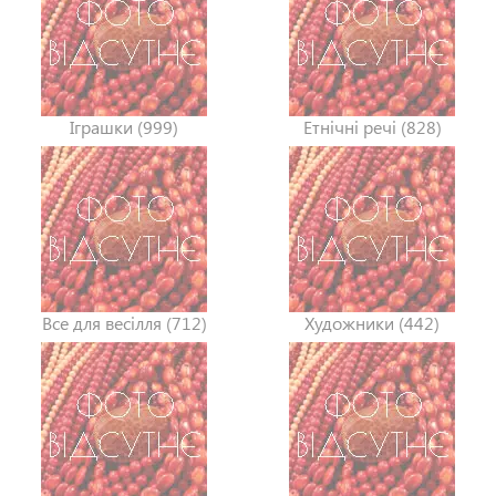
Іграшки (999)
Етнічні речі (828)
Все для весілля (712)
Художники (442)