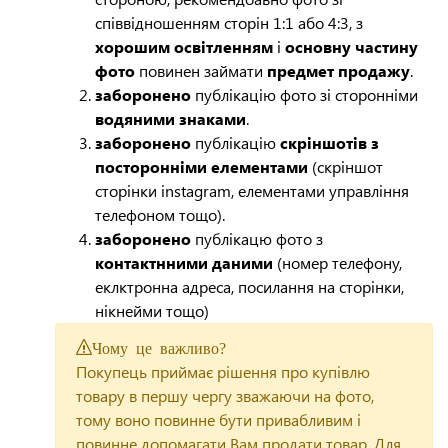
співвідношенням сторін 1:1 або 4:3, з
хорошим освітленням
і
основну частину
фото
повинен займати
предмет продажу
.
заборонено
публікацію фото зі сторонніми
водяними знаками
.
заборонено
публікацію
скріншотів з
посторонніми елементами
(скріншот
сторінки instagram, елементами управління
телефоном тощо).
заборонено
публікацю фото з
контактнними даними
(номер телефону,
еклктронна адреса, посилання на сторінки,
нікнейми тощо)
Чому це важливо?
Покупець приймає рішення про купівлю
товару в першу чергу зважаючи на фото,
тому воно повинне бути привабливим і
повинне допомагати Вам продати товар. Для