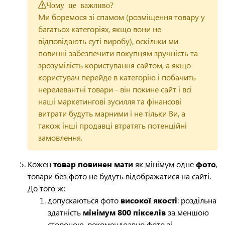
Чому це важливо?
Ми боремося зі спамом (розміщення товару у
багатьох категоріях, якщо вони не
відповідають суті виробу), оскільки ми
повинні забезпечити покупцям зручність та
зрозумілість користування сайтом, а якщо
користувач перейде в категорію і побачить
нерелевантні товари - він покине сайт і всі
наші маркетингові зусилля та фінансові
витрати будуть марними і не тільки Ви, а
також інші продавці втратять потенційні
замовлення.
Кожен
товар повинен мати
як мінімум одне
фото
,
товари без фото не будуть відображатися на сайті.
До того ж:
допускаються фото
високої якості
: роздільна
здатність
мінімум 800 пікселів
за меншою
стороною, рекомендоавно фото зі