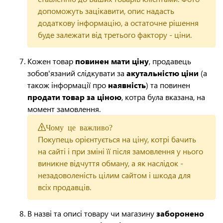
допоможуть зацікавити, опис надасть
додаткову інформацію, а остаточне рішення
буде залежати від третього фактору - ціни.
Кожен товар
повинен мати ціну
, продавець
зобов'язаний слідкувати за
акутальністю ціни
(а
також інформації про
наявність
) та повинен
продати товар за ціною
, котра була вказана, на
момент замовлення.
Чому це важливо?
Покупець орієнтується на ціну, котрі бачить
на сайті і при зміні її після замовлення у нього
виникне відчуття обману, а як наслідок -
незадоволеність цілим сайтом і шкода для
всіх продавців.
В назві та описі товару чи магазину
заборонено