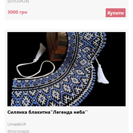
[ID:010428]
3000 грн
Купити
Силянка блакитна"Легенда неба''
LimadeUA
[ID:010360]