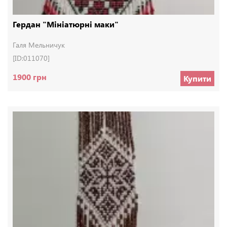
Гердан "Мініатюрні маки"
Галя Мельничук
[ID:011070]
1900 грн
Купити