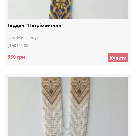
Гердан "Патріотичний"
Галя Мельничук
[ID:011083]
550 грн
Купити