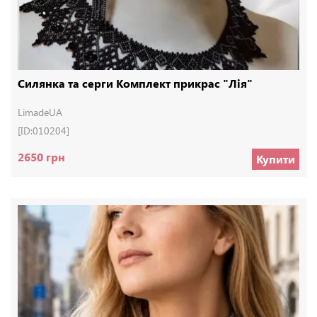
Силянка та серги Комплект прикрас "Лія"
LimadeUA
[ID:010204]
2650 грн
Купити