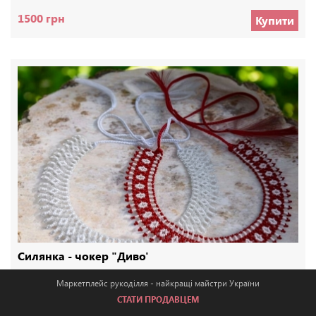
1500 грн
Купити
Силянка - чокер "Диво'
Маркетплейс рукоділля - найкращі майстри України
LimadeUA
СТАТИ ПРОДАВЦЕМ
[ID:010543]