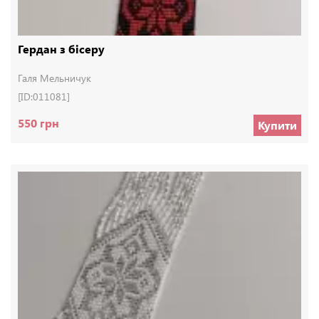
Гердан з бісеру
Галя Мельничук
[ID:011081]
550 грн
Купити