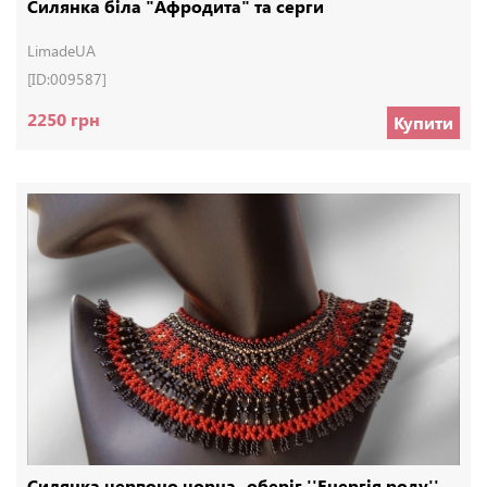
Силянка біла "Афродита" та серги
LimadeUA
[ID:009587]
2250 грн
Купити
Силянка червоно чорна -оберіг ''Енергія роду''