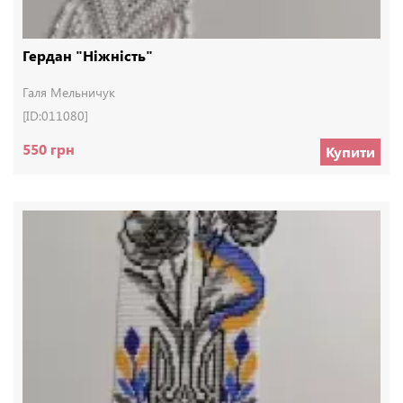
Гердан "Ніжність"
Галя Мельничук
[ID:011080]
550 грн
Купити