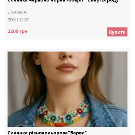
LimadeUA
[ID:010269]
2200 грн
Купити
Силянка різнокольорова"Барви''