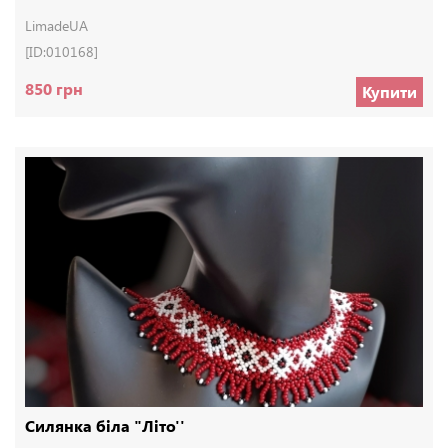
LimadeUA
[ID:010168]
850 грн
Купити
Силянка біла "Літо''