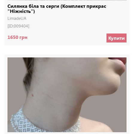
Силянка біла та серги (Комплект прикрас
"Ніжність")
LimadeUA
[ID:009404]
1650 грн
Купити