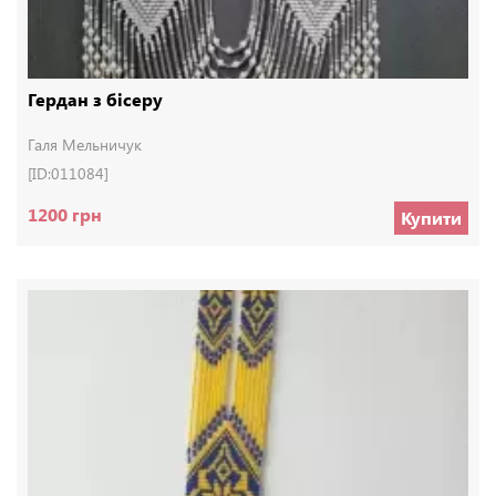
Гердан з бісеру
Галя Мельничук
[ID:011084]
1200 грн
Купити