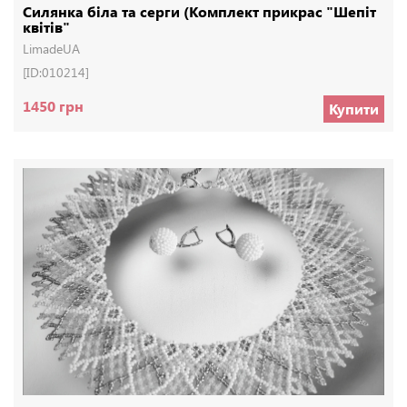
Силянка біла та серги (Комплект прикрас "Шепіт
квітів"
LimadeUA
[ID:010214]
1450 грн
Купити