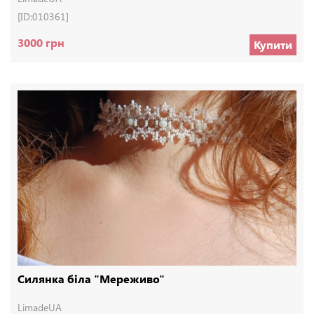
[ID:010361]
3000 грн
Купити
Силянка біла "Мереживо"
LimadeUA