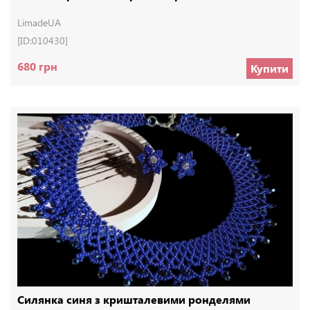
LimadeUA
[ID:010430]
680 грн
Купити
Силянка синя з кришталевими ронделями