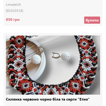
LimadeUA
[ID:010318]
850 грн
Купити
Силянка червоно чорно біла та серги "Етно"