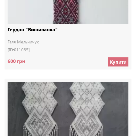
Гердан "Вишиванка"
Галя Мельничук
[ID:011085]
600 грн
Купити