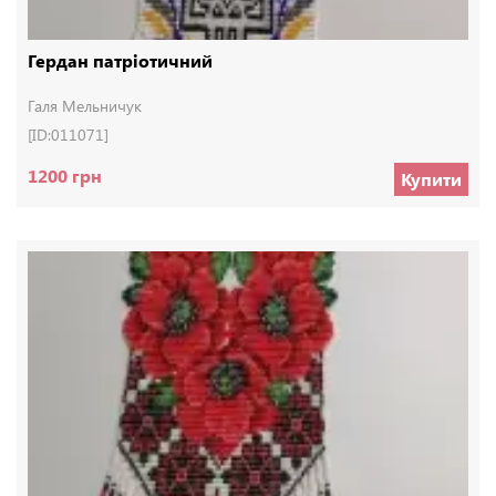
Гердан патріотичний
Галя Мельничук
[ID:011071]
1200 грн
Купити