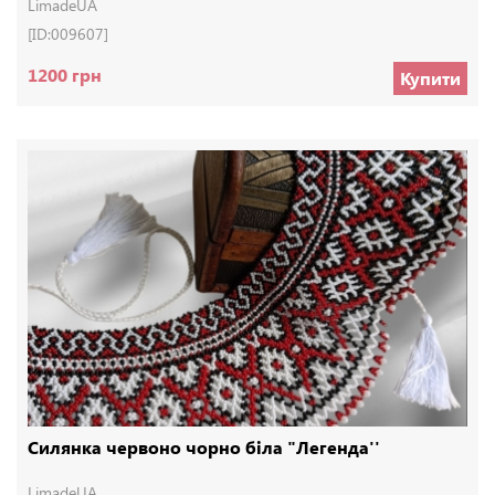
LimadeUA
[ID:009607]
1200 грн
Купити
Силянка червоно чорно біла "Легенда''
LimadeUA