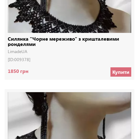
Силянка "Чорне мереживо" з кришталевими
ронделями
LimadeUA
[ID:009378]
1850 грн
Купити