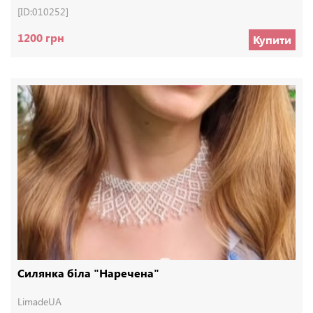
[ID:010252]
1200 грн
Купити
Силянка біла "Наречена"
LimadeUA