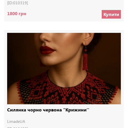
[ID:010319]
1800 грн
Купити
Силянка чорно червона "Крижини''
LimadeUA