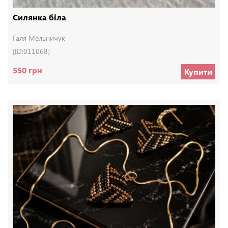
Силянка біла
Галя Мельничук
[ID:011068]
550 грн
Купити