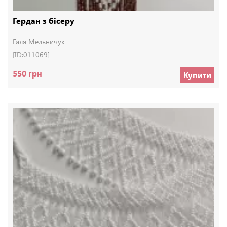
Гердан з бісеру
Галя Мельничук
[ID:011069]
550 грн
Купити