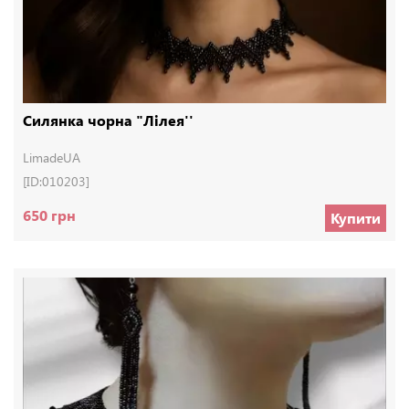
Силянка чорна "Лілея''
LimadeUA
[ID:010203]
650 грн
Купити