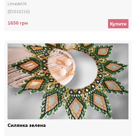
LimadeUA
[ID:010216]
1650 грн
Купити
Силянка зелена