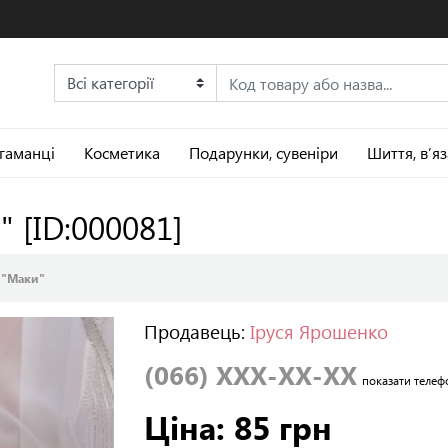
 гаманці
Косметика
Подарунки, сувеніри
Шиття, в’я
и"
[ID:000081]
к "Маки"
Продавець:
Іруся Ярошенко
(066) XXX-XX-XX
показати телеф
Ціна: 85 грн