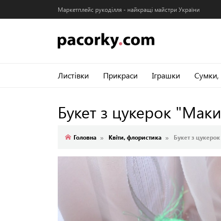
Маркетплейс рукоділля - найкращі майстри України
Листівки
Прикраси
Іграшки
Сумки,
Букет з цукерок "Мак
Головна
Квіти, флористика
Букет з цукеро