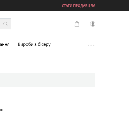
СТАТИ ПРОДАВЦЕМ
...
Увійти
зання
Вироби з бісеру
Зареєструватися
он