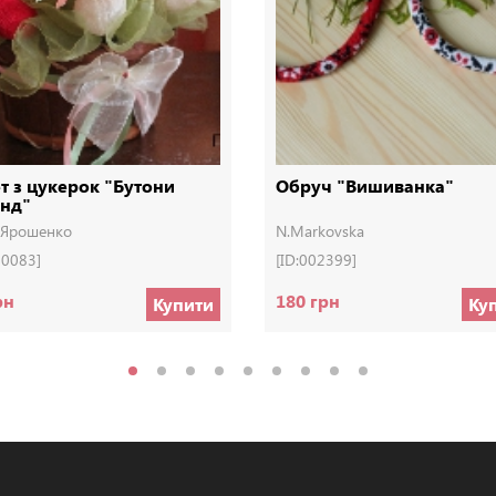
т з цукерок "Бутони
Обруч "Вишиванка"
янд"
я Ярошенко
N.Markovska
00083]
[ID:002399]
рн
180 грн
Купити
Ку