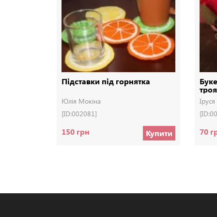
Підставки під горнятка
Буке
тро
Юлія Мокіна
Ірус
[ID:002081]
[ID:0
150 грн
70 г
Купити