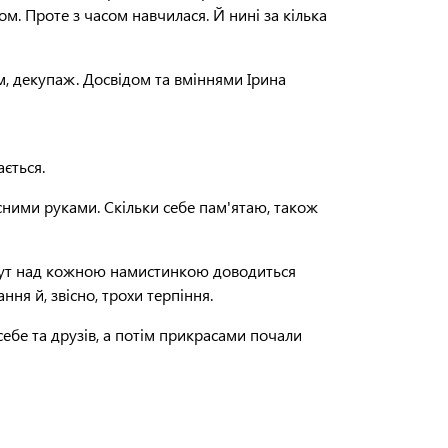
ом. Проте з часом навчилася. Й нині за кілька
м, декупаж. Досвідом та вміннями Ірина
ається.
асними руками. Скільки себе пам'ятаю, також
А тут над кожною намистинкою доводиться
ня й, звісно, трохи терпіння.
себе та друзів, а потім прикрасами почали