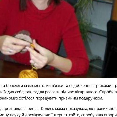
 та браслети із елементами в'язки та оздоблення стрічками -
 їх для себе, так, задля розваги під час лікарняного. Спроби
е знайомих хотілося порадувати приємним подарунком.
 розповідає Ірина. - Колись мама показувала, як правильно об
ину науку й досліджуючи Інтернет-сайти, спробувала створит