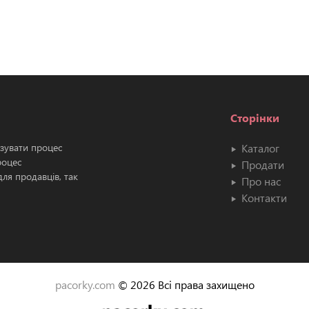
Сторінки
ізувати процес
Каталог
роцес
Продати
ля продавців, так
Про нас
Контакти
pacorky.com
© 2026 Всі права захищено