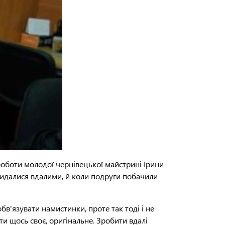
 роботи молодої чернівецької майстрині Ірини
 видалися вдалими, й коли подруги побачили
в'язувати намистинки, проте так тоді і не
и щось своє, оригінальне. Зробити вдалі