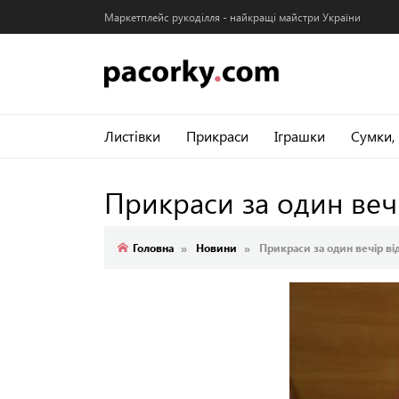
Маркетплейс рукоділля - найкращі майстри України
Листівки
Прикраси
Іграшки
Сумки,
Прикраси за один веч
Головна
Новини
Прикраси за один вечір ві