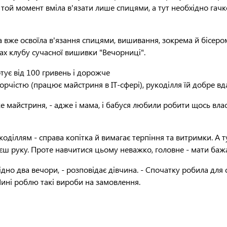
 той момент вміла в'язати лише спицями, а тут необхідно гачк
на вже освоїла в'язання спицями, вишивання, зокрема й бісеро
ах клубу сучасної вишивки "Вечорниці".
тує від 100 гривень і дорожче
ворчістю (працює майстриня в ІТ-сфері), рукоділля їй добре вд
же майстриня, - адже і мама, і бабуся любили робити щось вл
укоділлям - справа копітка й вимагає терпіння та витримки. 
'єш руку. Проте навчитися цьому неважко, головне - мати бажан
дно два вечори, - розповідає дівчина. - Спочатку робила для 
 Нині роблю такі вироби на замовлення.