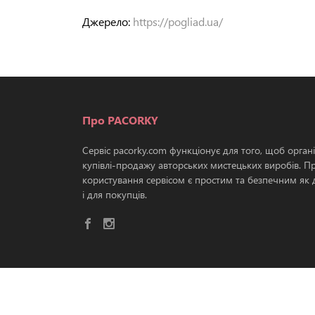
Джерело:
https://pogliad.ua/
Про PACORKY
Сервіс pacorky.com функціонує для того, щоб орган
купівлі-продажу авторських мистецьких виробів. П
користування сервісом є простим та безпечним як д
і для покупців.