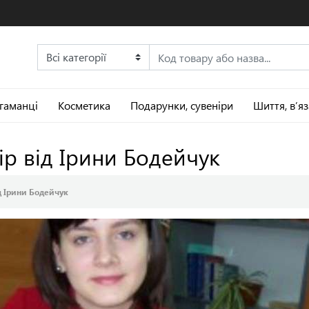
 гаманці
Косметика
Подарунки, сувеніри
Шиття, в’я
ір від Ірини Бодейчук
д Ірини Бодейчук