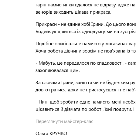
гарні намистинки вдалося не відразу, адже на
вечорів виходить цікава прикраса.
Прикраси - не єдине хобі Ірини. До цього во
Бодейчук ділиться із однодумцями на зустріч
Подібне оригінальне намисто у магазинах вар
Хоча робота дівчини зовсім не пов'язана із т
- Мабуть, це передалося по спадковості, - ка
захоплювалася цим.
За словами Ірини, заняття чи не будь-яким р
довго гратися, доки не пристосуєшся і не наб
- Нині щоб зробити одне намисто, мені необхі
цікавитися й дівчата по роботі, їхні подруги.
Переглянути майстер-клас
Ольга КРУЧКО