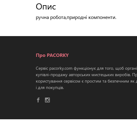
Опис
ручна робота,природні компоненти.
Про PACORKY
Сервіс pacorky.com функціонує для того, щоб орган
купівлі-продажу авторських мистецьких виробів. П
користування сервісом є простим та безпечним як д
і для покупців.