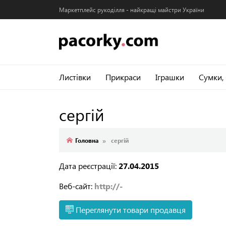
Маркетплейс рукоділля - найкращі майстри України
Листівки
Прикраси
Іграшки
Сумки,
сергій
Головна
сергій
Дата реєстрації:
27.04.2015
Веб-сайт:
http://-
Переглянути товари продавця