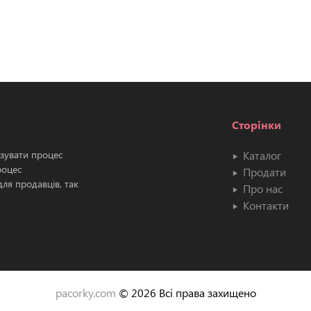
Сторінки
ізувати процес
Каталог
роцес
Продати
ля продавців, так
Про нас
Контакти
pacorky.com
© 2026 Всі права захищено