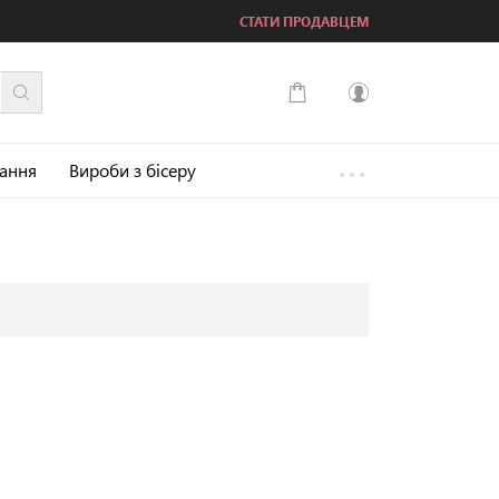
СТАТИ ПРОДАВЦЕМ
...
Увійти
зання
Вироби з бісеру
Зареєструватися