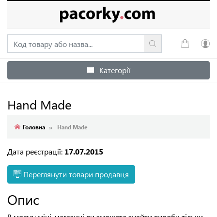
Категорії
Увійти
Зареєструватися
Hand Made
Головна
Hand Made
Дата реєстрації:
17.07.2015
Переглянути товари продавця
Опис
В моєму міні-магазині ви зможете знайти вироби тільки