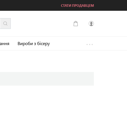
СТАТИ ПРОДАВЦЕМ
...
Увійти
зання
Вироби з бісеру
Зареєструватися