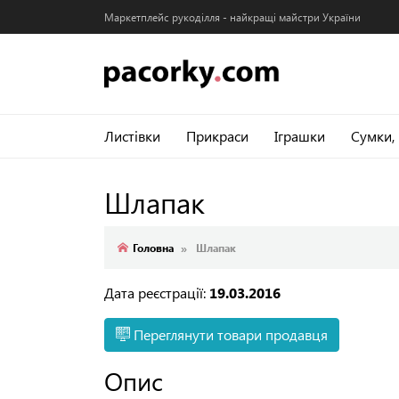
Маркетплейс рукоділля - найкращі майстри України
Листівки
Прикраси
Іграшки
Сумки,
Шлапак
Головна
Шлапак
Дата реєстрації:
19.03.2016
Переглянути товари продавця
Опис