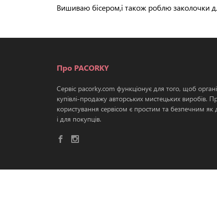
Вишиваю бісером,і також роблю заколочки дл
Про PACORKY
Сервіс pacorky.com функціонує для того, щоб орган
купівлі-продажу авторських мистецьких виробів. П
користування сервісом є простим та безпечним як д
і для покупців.