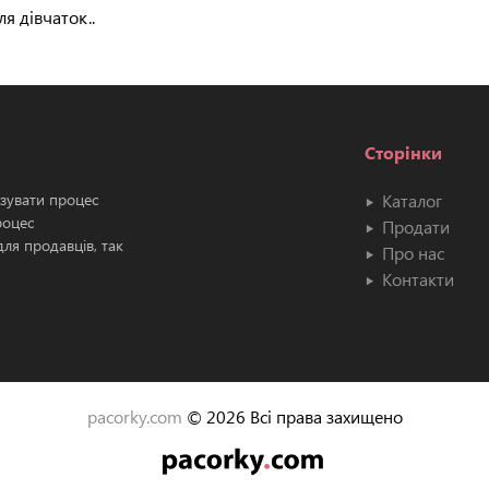
я дівчаток..
Сторінки
ізувати процес
Каталог
роцес
Продати
ля продавців, так
Про нас
Контакти
pacorky.com
© 2026 Всі права захищено