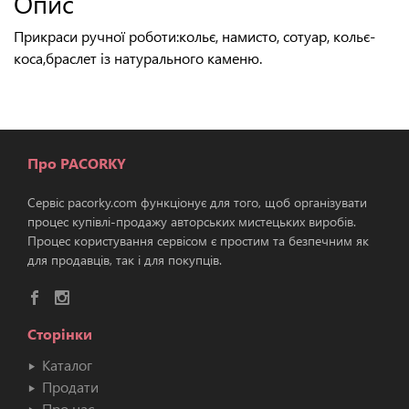
Опис
Прикраси ручної роботи:кольє, намисто, сотуар, кольє-
коса,браслет із натурального каменю.
Про PACORKY
Сервіс pacorky.com функціонує для того, щоб організувати
процес купівлі-продажу авторських мистецьких виробів.
Процес користування сервісом є простим та безпечним як
для продавців, так і для покупців.
Сторінки
Каталог
Продати
Про нас