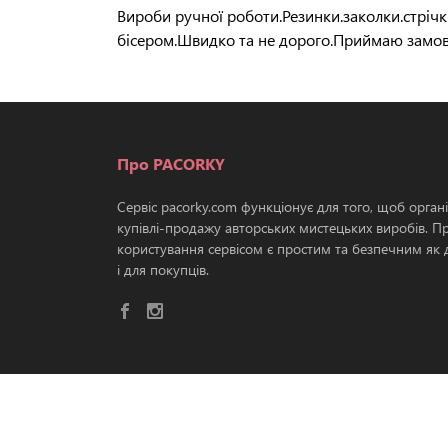
Вироби ручної роботи.Резинки.заколки.стрічки
бісером.Швидко та не дорого.Приймаю замов
Про PACORKY
Сервіс pacorky.com функціонує для того, щоб орган
купівлі-продажу авторських мистецьких виробів. П
користування сервісом є простим та безпечним як д
і для покупців.