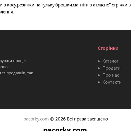
 в косу.резинки на гульку.брошки.магніти з атласної стрічки
лення.
Сторінки
ізувати процес
Каталог
роцес
Продати
ля продавців, так
Про нас
Контакти
pacorky.com
© 2026 Всі права захищено