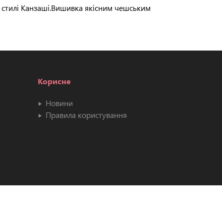
 в стилі Канзаші.Вишивка якісним чешським
Корисне
Новини
Правила користування