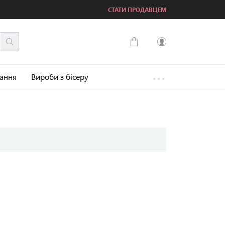
СТАТИ ПРОДАВЦЕМ
...
Увійти
зання
Вироби з бісеру
Зареєструватися