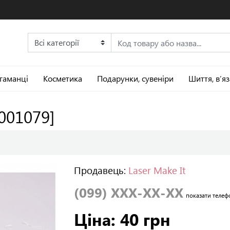
 гаманці
Косметика
Подарунки, сувеніри
Шиття, в’я
:001079]
Продавець:
Laser Make It
(099) XXX-XX-XX
показати телеф
Ціна: 40 грн