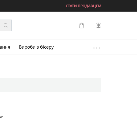
СТАТИ ПРОДАВЦЕМ
...
Увійти
зання
Вироби з бісеру
Зареєструватися
он