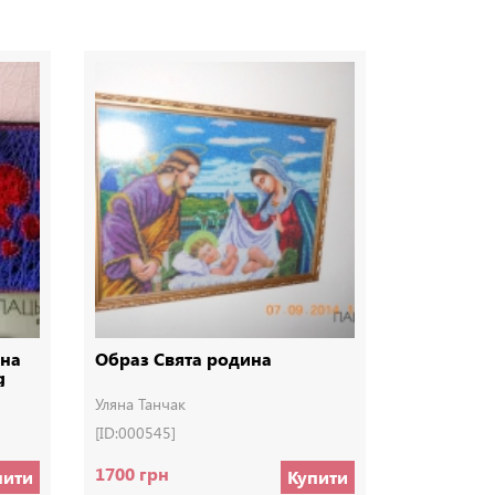
ина
Образ Свята родина
Дощовиця
g
Посох до
дощу, зву
Уляна Танчак
Звук дощу
[ID:000545]
[ID:003606]
1700 грн
50 грн
пити
Купити