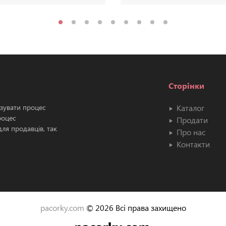
Сторінки
ізувати процес
Каталог
роцес
Продати
ля продавців, так
Про нас
Контакти
pacorky.com
© 2026 Всі права захищено