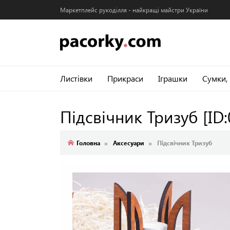
Маркетплейс рукоділля - найкращі майстри України
Листівки
Прикраси
Іграшки
Сумки,
Підсвічник Тризуб
[ID
Головна
Аксесуари
Підсвічник Тризуб