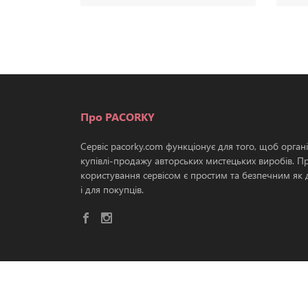
Про PACORKY
Сервіс pacorky.com функціонує для того, щоб орган
купівлі-продажу авторських мистецьких виробів. П
користування сервісом є простим та безпечним як д
і для покупців.