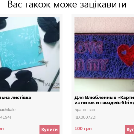
Вас також може зацікавити
льна листівка
Для Влюблённых «Карт
из ниток и гвоздей»Strin
achikalo
Брагін Іван
04194]
[ID:000722]
рн
100 грн
Купити
Ку