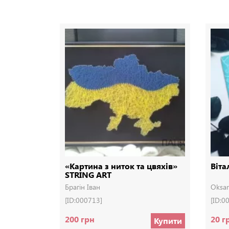
«Картина з ниток та цвяхів»
Віта
STRING ART
Брагін Іван
Oksan
[ID:000713]
[ID:0
200 грн
20 г
Купити