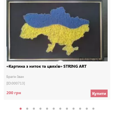
«Картина з ниток та цвяхів» STRING ART
Брагін Іван
[ID:000713]
200 грн
Купити