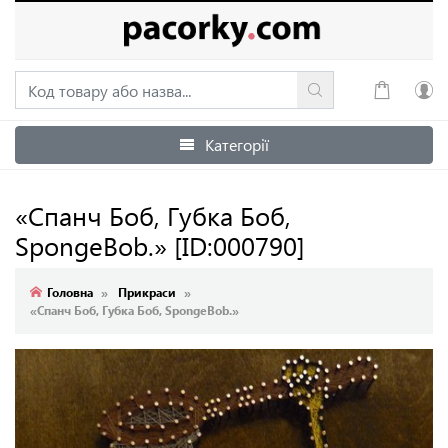
Категорії
Увійти
Зареєструватися
«Спанч Боб, Губка Боб,
SpongeBob.»
[ID:000790]
Головна
Прикраси
«Спанч Боб, Губка Боб, SpongeBob.»