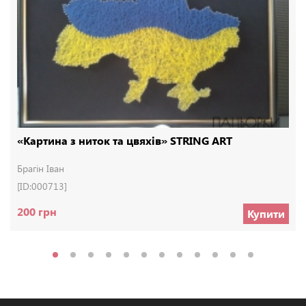
«Картина з ниток та цвяхів» STRING ART
Брагін Іван
[ID:000713]
200 грн
Купити