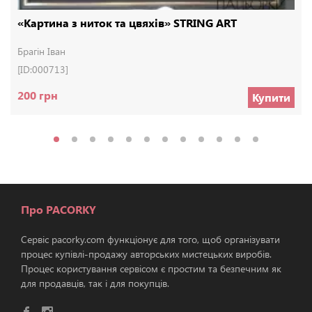
«Картина з ниток та цвяхів» STRING ART
Брагін Іван
[ID:000713]
200 грн
Купити
Про PACORKY
Сервіс pacorky.com функціонує для того, щоб організувати
процес купівлі-продажу авторських мистецьких виробів.
Процес користування сервісом є простим та безпечним як
для продавців, так і для покупців.