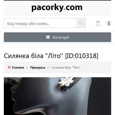
Категорії
Увійти
Зареєструватися
Силянка біла "Літо''
[ID:010318]
Головна
Прикраси
Силянка біла "Літо''